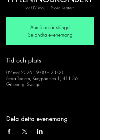
lör 02 maj
  |  
Stora Teatern
Anmälan är stängd
Se andra evenemang
Tid och plats
02 maj 2026 19:00 – 23:00
Stora Teatern, Kungsparken 1, 411 36
Göteborg, Sverige
Dela detta evenemang