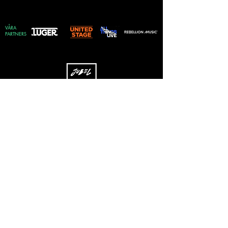
VÅRA
PARTNERS
Skriv upp dig på vårt nyhetsbrev
Vilken genre föredrar du?
Rock
EDM
Pop
Övrigt