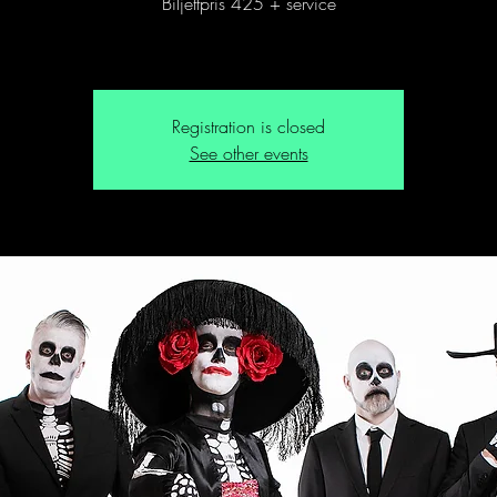
Biljettpris 425 + service
Registration is closed
See other events