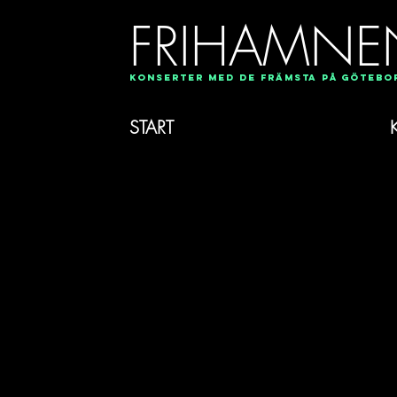
FRIHAMNE
Konserter med de främsta på Göteb
START