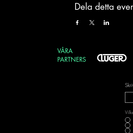
Dela detta ev
VÅRA
PARTNERS
Skr
Vilk