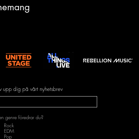
enemang
iv upp dig på vårt nyhetsbrev
en genre föredrar du?
Rock
EDM
Pop