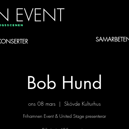
N EVENT
orgsscenen
SAMARBETE
KONSERTER
Bob Hund
ons 08 mars
  |  
Skövde Kulturhus
Frihamnen Event & United Stage presenterar