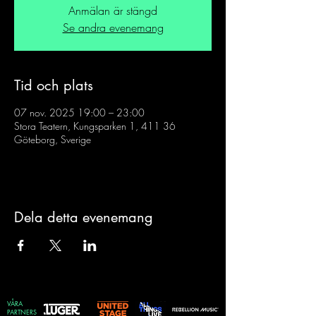
Anmälan är stängd
Se andra evenemang
Tid och plats
07 nov. 2025 19:00 – 23:00
Stora Teatern, Kungsparken 1, 411 36
Göteborg, Sverige
Dela detta evenemang
VÅRA
PARTNERS