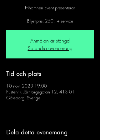
Frihamnen Event presenterar
Anmälan är stängd
Se andra evenemang
Tid och plats
10 nov. 2023 19:00
Pustervik, Järntorgsgatan 12, 413 01
Göteborg, Sverige
Dela detta evenemang