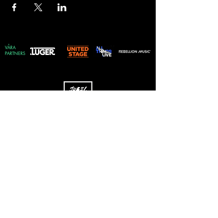
VÅRA
PARTNERS
Skriv upp dig på vårt nyhetsbrev
Vilken genre föredrar du?
Rock
EDM