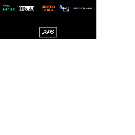
VÅRA
PARTNERS
Skriv upp dig på vårt nyhetsbrev
Vilken genre föredrar du?
Rock
EDM
Pop
Övrigt
Skicka