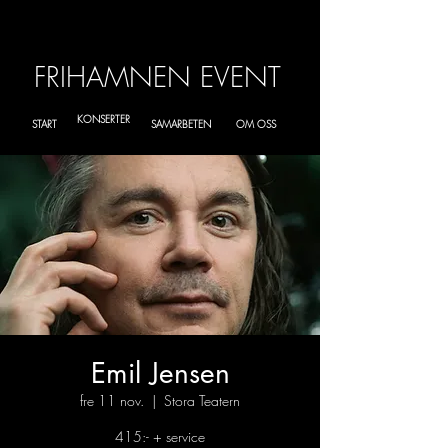
FRIHAMNEN EVENT
KONSERTER
START
SAMARBETEN
OM OSS
Emil Jensen
fre 11 nov.
  |  
Stora Teatern
415:- + service