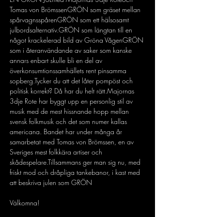
Tomas von BrömssenGRÖN som gräset mellan 
spårvagnsspårenGRÖN som ett hälsosamt 
julbordsalternativ.GRÖN som längtan till en 
något krackelerad bild av Gröna VågenGRÖN 
som i återanvändande av saker som kanske 
annars enbart skulle bli en del av 
överkonsumtionssamhällets rent pinsamma 
sopberg.Tycker du att det låter pompöst och 
politisk korrekt? Då har du helt rätt.Majornas 
3dje Rote har byggt upp en personlig stil av 
musik med de mest hissnande hopp mellan 
svensk folkmusik och det som numer kallas 
americana. Bandet har under många år 
samarbetat med Tomas von Brömssen, en av 
Sveriges mest folkkära artiser och 
skådespelare.Tillsammans ger man sig nu, med 
friskt mod och dråpliga tankebanor, i kast med 
att beskriva julen som GRÖN
Välkomna!