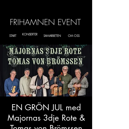
FRIHAMNEN EVENT
KONSERTER
START
SAMARBETEN
OM OSS
EN GRÖN JUL med
Majornas 3dje Rote &
Tomas von Brömssen