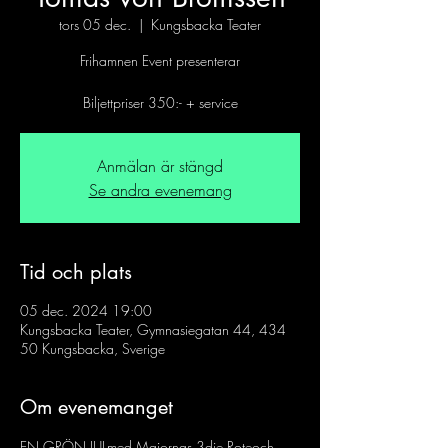
tors 05 dec.
  |  
Kungsbacka Teater
Frihamnen Event presenterar
Anmälan är stängd
Se andra evenemang
Tid och plats
05 dec. 2024 19:00
Kungsbacka Teater, Gymnasiegatan 44, 434
50 Kungsbacka, Sverige
Om evenemanget
EN GRÖN JULmed Majornas 3dje Roteoch 