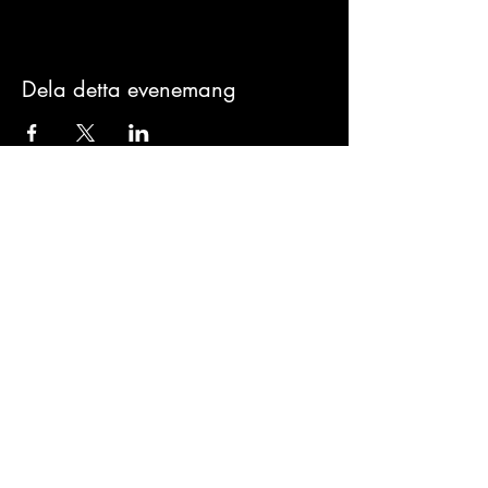
Dela detta evenemang
VÅRA
PARTNERS
Skriv upp dig på vårt nyhetsbrev