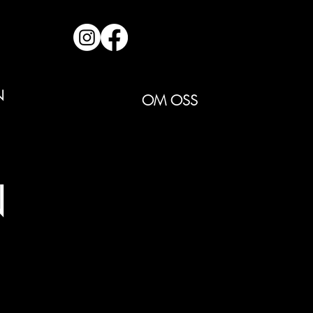
N
OM OSS
N