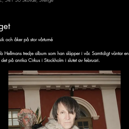
1c, 541 30 Skövde, Sverige
get
k och åker på stor vårturné
kob Hellmans tredje album som han släpper i vår. Samtidigt väntar en
 det på anrika Cirkus i Stockholm i slutet av februari.﻿