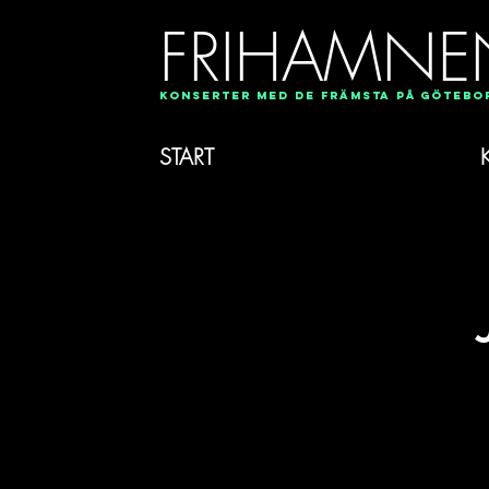
FRIHAMNE
Konserter med de främsta på Göteb
START