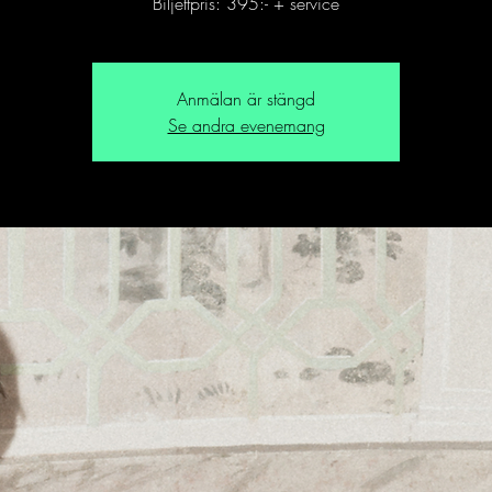
Biljettpris: 395:- + service
Anmälan är stängd
Se andra evenemang