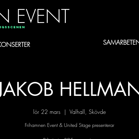
N EVENT
orgsscenen
SAMARBETE
KONSERTER
JAKOB HELLMA
lör 22 mars
  |  
Valhall, Skövde
Frihamnen Event & United Stage presenterar