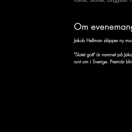
Valhall, Skövde, Långgatan 
Om eveneman
Jakob Hellman släpper ny musi
"Slutet gott" är namnet på Ja
runt om i Sverige. Premiär blir