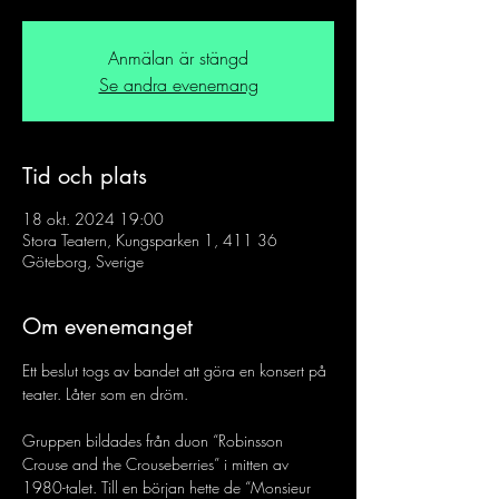
Anmälan är stängd
Se andra evenemang
Tid och plats
18 okt. 2024 19:00
Stora Teatern, Kungsparken 1, 411 36
Göteborg, Sverige
Om evenemanget
Ett beslut togs av bandet att göra en konsert på 
teater. Låter som en dröm.
Gruppen bildades från duon “Robinsson 
Crouse and the Crouseberries” i mitten av 
1980-talet. Till en början hette de “Monsieur 