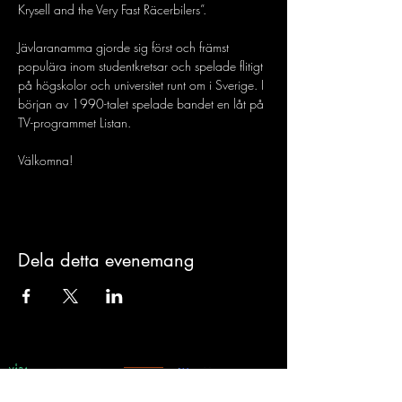
Krysell and the Very Fast Räcerbilers”.
Jävlaranamma gjorde sig först och främst 
populära inom studentkretsar och spelade flitigt 
på högskolor och universitet runt om i Sverige. I 
början av 1990-talet spelade bandet en låt på 
TV-programmet Listan.
Välkomna!
Dela detta evenemang
VÅRA
PARTNERS