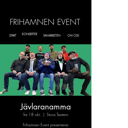
FRIHAMNEN EVENT
KONSERTER
START
SAMARBETEN
OM OSS
Jävlaranamma
fre 18 okt.
  |  
Stora Teatern
Frihamnen Event presenterar