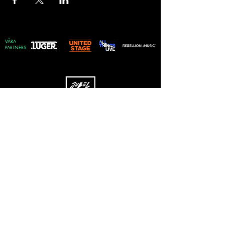
VÅRA
PARTNERS
Skriv upp dig på vårt nyhetsbrev
Vilken genre föredrar du?
Rock
EDM
Pop