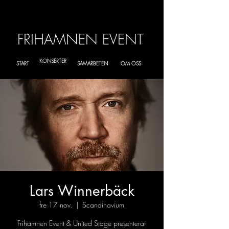
FRIHAMNEN EVENT
KONSERTER
START
SAMARBETEN
OM OSS
Lars Winnerbäck
fre 17 nov.
  |  
Scandinavium
Frihamnen Event & United Stage presenterar