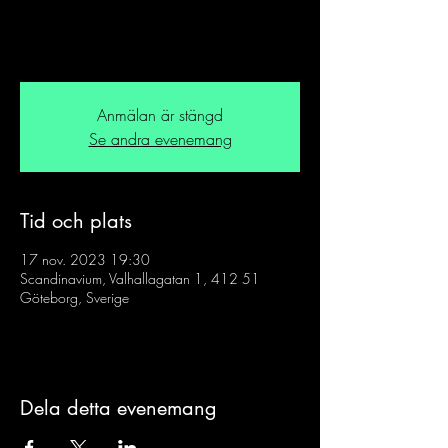
Anmälan är stängd
Se andra evenemang
Tid och plats
17 nov. 2023 19:30
Scandinavium, Valhallagatan 1, 412 51
Göteborg, Sverige
Dela detta evenemang