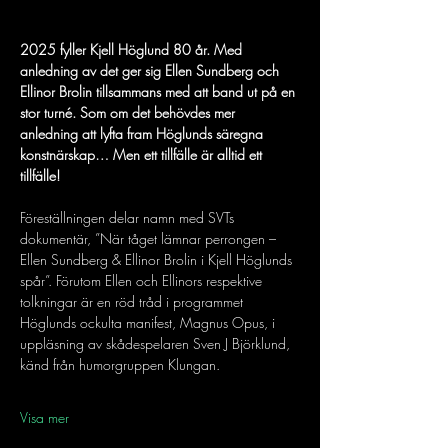
2025 fyller Kjell Höglund 80 år. Med 
anledning av det ger sig Ellen Sundberg och 
Ellinor Brolin tillsammans med att band ut på en 
stor turné. Som om det behövdes mer 
anledning att lyfta fram Höglunds säregna 
konstnärskap… Men ett tillfälle är alltid ett 
tillfälle!
Föreställningen delar namn med SVTs 
dokumentär, ”När tåget lämnar perrongen – 
Ellen Sundberg & Ellinor Brolin i Kjell Höglunds 
spår”. Förutom Ellen och Ellinors respektive 
tolkningar är en röd tråd i programmet 
Höglunds ockulta manifest, Magnus Opus, i 
uppläsning av skådespelaren Sven J Björklund, 
känd från humorgruppen Klungan.
Visa mer