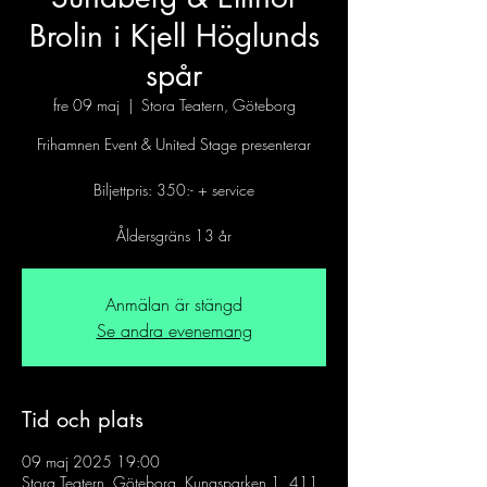
Brolin i Kjell Höglunds
spår
fre 09 maj
  |  
Stora Teatern, Göteborg
Frihamnen Event & United Stage presenterar
Biljettpris: 350:- + service
Åldersgräns 13 år
Anmälan är stängd
Se andra evenemang
Tid och plats
09 maj 2025 19:00
Stora Teatern, Göteborg, Kungsparken 1, 411