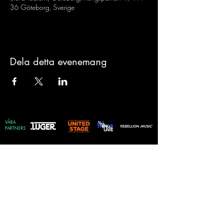
36 Göteborg, Sverige
Dela detta evenemang
VÅRA
PARTNERS