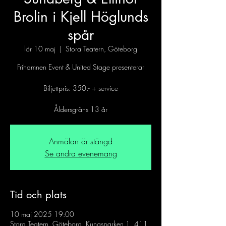
Brolin i Kjell Höglunds
spår
lör 10 maj
  |  
Stora Teatern, Göteborg
Frihamnen Event & United Stage presenterar
Biljettpris: 350:- + service
Åldersgräns 13 år
Anmälan är stängd
Se andra evenemang
Tid och plats
10 maj 2025 19:00
Stora Teatern, Göteborg, Kungsparken 1, 411