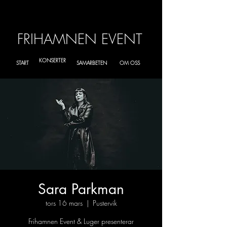
FRIHAMNEN EVENT
KONSERTER
START
SAMARBETEN
OM OSS
Sara Parkman
tors 16 mars
  |  
Pustervik
Frihamnen Event & Luger presenterar