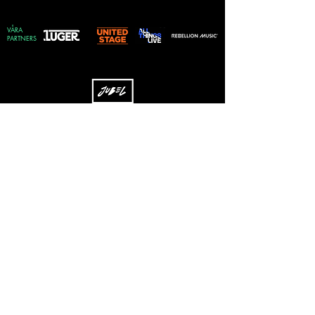
VÅRA
PARTNERS
Skriv upp dig på vårt nyhetsbrev
Vilken genre föredrar du?
Rock
EDM
Pop
Övrigt
Skicka