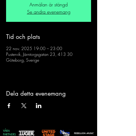
Anmälan är stängd
Se andra evenemang
Tid och plats
22 nov. 2025 19:00 – 23:00
Pustervik, Järntorgsgatan 23, 413 30
Göteborg, Sverige
Dela detta evenemang
VÅRA
PARTNERS