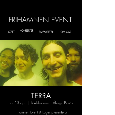
FRIHAMNEN EVENT
KONSERTER
START
SAMARBETEN
OM OSS
TERRA
lör 13 apr.
  |  
Klubbscenen - Åhaga Borås
Frihamnen Event & Luger presenterar