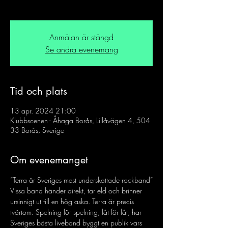
Anmälan är stängd
Se andra evenemang
Tid och plats
13 apr. 2024 21:00
Klubbscenen - Åhaga Borås, Lillåvägen 4, 504
33 Borås, Sverige
Om evenemanget
”Terra är Sveriges mest underskattade rockband”
Vissa band händer direkt, tar eld och brinner 
ursinnigt ut till en hög aska. Terra är precis 
tvärtom. Spelning för spelning, låt för låt, har 
Sveriges bästa liveband byggt en publik vars 