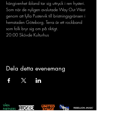
hängivenhet ibland tar sig uttryck i ren hysteri. 
Som när de nyligen avslutade Way Out West 
genom att fylla Pustervik till bristningsgränsen i 
hemstaden Göteborg. Terra är ett rockband 
som folk bryr sig om på riktigt.
20:00 Skövde Kulturhus
Dela detta evenemang
VÅRA
PARTNERS