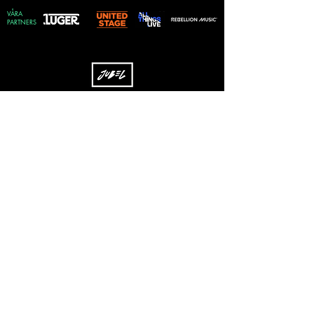
VÅRA
PARTNERS
Skriv upp dig på vårt nyhetsbrev
Vilken genre föredrar du?
Rock
EDM
Pop
Övrigt
Skicka