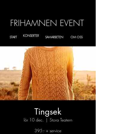
FRIHAMNEN EVENT
KONSERTER
START
SAMARBETEN
OM OSS
Tingsek
lör 10 dec.
  |  
Stora Teatern
395:- + service