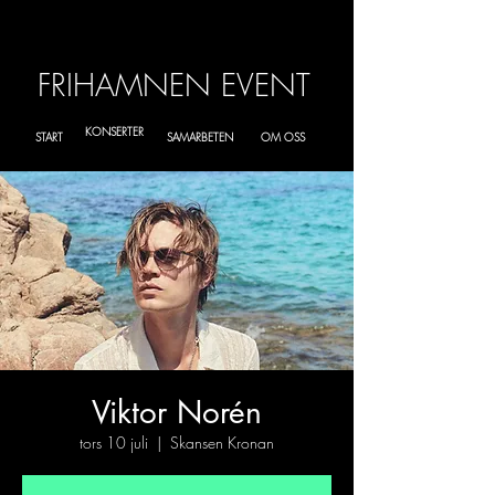
FRIHAMNEN EVENT
KONSERTER
START
SAMARBETEN
OM OSS
Viktor Norén
tors 10 juli
  |  
Skansen Kronan