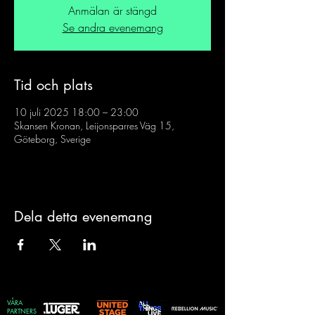
Anmälan är stängd
Se andra evenemang
Tid och plats
10 juli 2025 18:00 – 23:00
Skansen Kronan, Leijonsparres Väg 15,
Göteborg, Sverige
Dela detta evenemang
VÅRA
PARTNERS